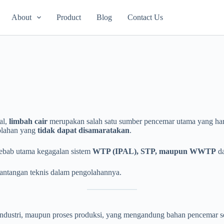
About
Product
Blog
Contact Us
al,
limbah cair
merupakan salah satu sumber pencemar utama yang harus 
olahan yang
tidak dapat disamaratakan
.
yebab utama kegagalan sistem
WTP (IPAL), STP, maupun WWTP
da
 tantangan teknis dalam pengolahannya.
, industri, maupun proses produksi, yang mengandung bahan pencemar se