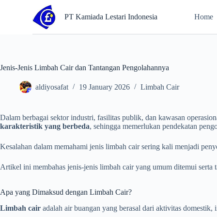
S
PT Kamiada Lestari Indonesia
Home
k
i
p
t
o
c
Jenis-Jenis Limbah Cair dan Tantangan Pengolahannya
o
n
aldiyosafat
19 January 2026
Limbah Cair
t
e
n
t
Dalam berbagai sektor industri, fasilitas publik, dan kawasan operasion
karakteristik yang berbeda
, sehingga memerlukan pendekatan peng
Kesalahan dalam memahami jenis limbah cair sering kali menjadi pen
Artikel ini membahas jenis-jenis limbah cair yang umum ditemui serta
Apa yang Dimaksud dengan Limbah Cair?
Limbah cair
adalah air buangan yang berasal dari aktivitas domestik