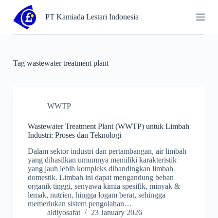
S
PT Kamiada Lestari Indonesia
k
i
p
t
o
c
Tag
wastewater treatment plant
o
n
t
e
n
WWTP
t
Wastewater Treatment Plant (WWTP) untuk Limbah
Industri: Proses dan Teknologi
Dalam sektor industri dan pertambangan, air limbah
yang dihasilkan umumnya memiliki karakteristik
yang jauh lebih kompleks dibandingkan limbah
domestik. Limbah ini dapat mengandung beban
organik tinggi, senyawa kimia spesifik, minyak &
lemak, nutrien, hingga logam berat, sehingga
memerlukan sistem pengolahan…
aldiyosafat
23 January 2026