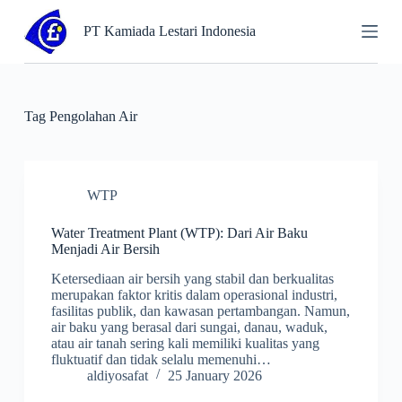
S
PT Kamiada Lestari Indonesia
k
i
p
t
o
c
Tag
Pengolahan Air
o
n
t
e
n
WTP
t
Water Treatment Plant (WTP): Dari Air Baku
Menjadi Air Bersih
Ketersediaan air bersih yang stabil dan berkualitas
merupakan faktor kritis dalam operasional industri,
fasilitas publik, dan kawasan pertambangan. Namun,
air baku yang berasal dari sungai, danau, waduk,
atau air tanah sering kali memiliki kualitas yang
fluktuatif dan tidak selalu memenuhi…
aldiyosafat
25 January 2026