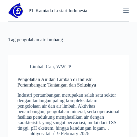
S
PT Kamiada Lestari Indonesia
k
i
p
t
o
c
Tag
pengolahan air tambang
o
n
t
e
n
Limbah Cair
,
WWTP
t
Pengolahan Air dan Limbah di Industri
Pertambangan: Tantangan dan Solusinya
Industri pertambangan merupakan salah satu sektor
dengan tantangan paling kompleks dalam
pengelolaan air dan air limbah. Aktivitas
penambangan, pengolahan mineral, serta operasional
fasilitas pendukung menghasilkan air dengan
karakteristik yang sangat bervariasi, mulai dari TSS
tinggi, pH ekstrem, hingga kandungan logam…
aldiyosafat
9 February 2026